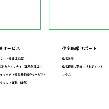
関連サービス
​住宅修繕サポート
リカエ（優良認定店）
​住宅診断
外壁塗装工事
LSOKセキュリティ（正規代理店）
​住宅修繕で気をつけるポイント
フォマッチ（優良業者紹介サービス）
​コラム
工事＋太陽光パネ
からもの（買取、販売）