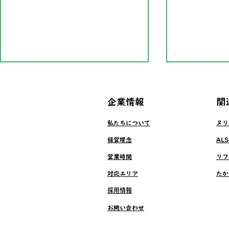
​企業情報
​
​私たちについて
​ヌ
​経営理念
​A
屋根カバー工法工事
​営業時間
​リ
屋根カバー
​対応エリア
​た
ル着脱
​採用情報
​お問い合わせ