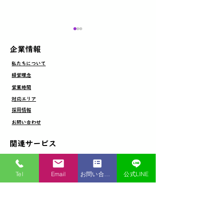
​企業情報
​私たちについて
​経営理念
外壁塗装工事
​営業時間
​対応エリア
屋根カバー工事＋太陽光
​採用情報
​お問い合わせ
パネル着脱
​関連サービス
​ヌリカエ（優良認定店）
​ALSOKセキュリティ（正規代理店）
Tel
Email
お問い合わせ
公式LINE
​リフォマッチ（優良業者紹介サービス）
​たからもの（買取、販売）
​住宅修繕サポート