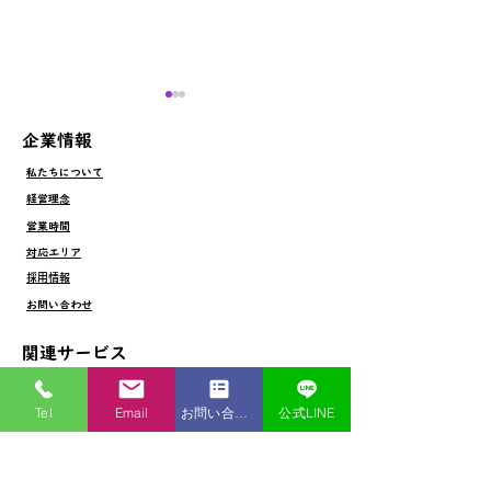
​企業情報
​私たちについて
​経営理念
外壁塗装工事
​営業時間
​対応エリア
屋根カバー工事＋太陽光
​採用情報
​お問い合わせ
パネル着脱
​関連サービス
​ヌリカエ（優良認定店）
Tel
Email
お問い合わせ
公式LINE
​ALSOKセキュリティ（正規代理店）
​リフォマッチ（優良業者紹介サービス）
​たからもの（買取、販売）